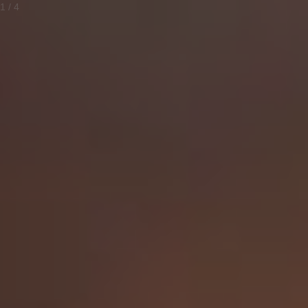
2
/
4